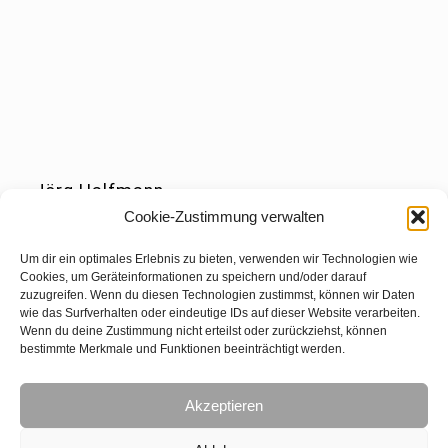
Jörg Halfmann
Cookie-Zustimmung verwalten
Zeche Scharnhorst 16
44328 Dortmund
Um dir ein optimales Erlebnis zu bieten, verwenden wir Technologien wie
Cookies, um Geräteinformationen zu speichern und/oder darauf
Tel.: 0231-99334268
zuzugreifen. Wenn du diesen Technologien zustimmst, können wir Daten
wie das Surfverhalten oder eindeutige IDs auf dieser Website verarbeiten.
Fax: 0231-2413380
Wenn du deine Zustimmung nicht erteilst oder zurückziehst, können
bestimmte Merkmale und Funktionen beeinträchtigt werden.
info@joerghalfmann.de
Akzeptieren