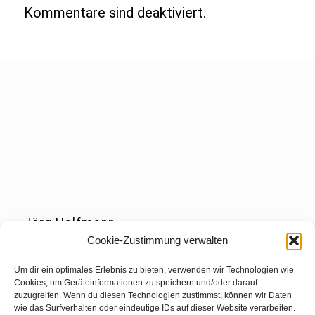
Kommentare sind deaktiviert.
Jörg Halfmann
Cookie-Zustimmung verwalten
Zeche Scharnhorst 16
44328 Dortmund
Um dir ein optimales Erlebnis zu bieten, verwenden wir Technologien wie
Cookies, um Geräteinformationen zu speichern und/oder darauf
Tel.: 0231-99334268
zuzugreifen. Wenn du diesen Technologien zustimmst, können wir Daten
wie das Surfverhalten oder eindeutige IDs auf dieser Website verarbeiten.
Fax: 0231-2413380