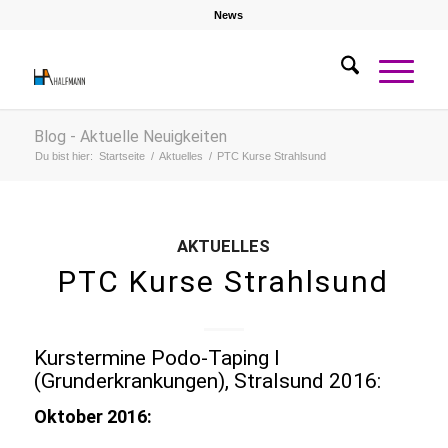
News
Blog - Aktuelle Neuigkeiten
Du bist hier:
Startseite
/
Aktuelles
/
PTC Kurse Strahlsund
AKTUELLES
PTC Kurse Strahlsund
Kurstermine Podo-Taping I
(Grunderkrankungen), Stralsund 2016:
Oktober 2016: