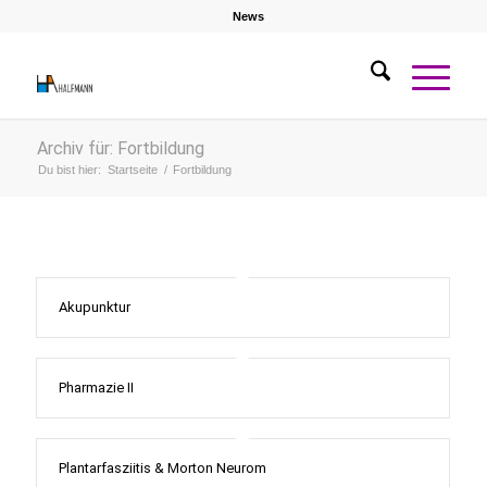
News
Archiv für: Fortbildung
Du bist hier:
Startseite
/
Fortbildung
Akupunktur
Pharmazie II
Plantarfasziitis & Morton Neurom