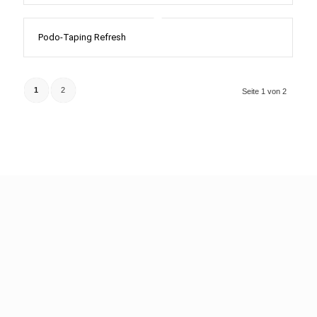
Podo-Taping Refresh
1
2
Seite 1 von 2