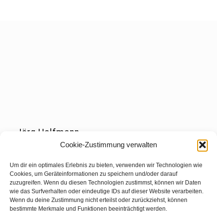
Jörg Halfmann
Cookie-Zustimmung verwalten
Zeche Scharnhorst 16
44328 Dortmund
Um dir ein optimales Erlebnis zu bieten, verwenden wir Technologien wie
Cookies, um Geräteinformationen zu speichern und/oder darauf
Tel.: 0231-99334268
zuzugreifen. Wenn du diesen Technologien zustimmst, können wir Daten
wie das Surfverhalten oder eindeutige IDs auf dieser Website verarbeiten.
Fax: 0231-2413380
Wenn du deine Zustimmung nicht erteilst oder zurückziehst, können
bestimmte Merkmale und Funktionen beeinträchtigt werden.
info@joerghalfmann.de